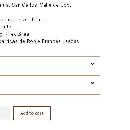
mira, San Carlos, Valle de Uco,
obre el nivel del mar.
 alto.
g. /Hectárea.
barricas de Roble Francés usadas
Add to cart